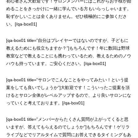
初心者さん大歓迎です！サロンメンバーにはこれからお子様が始
めることをきっかけに一緒に学んでいる方もいらっしゃいます。
恥ずかしいことは全くありません。ぜひ積極的にご参加くださ
い。[/qa-box01]
[qa-box01 title=”自分はプレイヤーではないのですが、子どもに
教えるためにも役立ちますか？”]もちろんです！年に数回は野球
教室などで教えることにも携わっているため、教えるためのノウ
ハウも持っています。ご安心ください。[/qa-box01]
[qa-box01 title=”サロンでこんなことをやってみたい！という提
案をしても良いでしょうか”]大歓迎です！こういったご提案を頂
けるとサロン全体がレベルアップするので、より良いサロンにな
っていくと考えております。[/qa-box01]
[qa-box01 title=”メンバーからたくさん質問が上がってくると思
いますが、答えてもらえるのでしょうか”]もちろんです！ゲリラ
ライブなどでリアルタイムで質問にお答えできるタイミングもあ