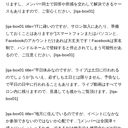
りますし、メンバー同士で回答や所感を交わして解決できるケー
スもありますので、ご安心ください。[/qa-box01]
[qa-box01 title=”ITに疎いのですが、サロン加入にあたり、準備
しておくことはありますか”]スマートフォンまたはパソコンと、
Facebookのアカウントだけあれば大丈夫です！Facebookは実名
制で、ハンドルネームで登録すると停止されてしまう可能性があ
るので、ご注意ください。[/qa-box01]
[qa-box01 title=”平日休みなのですが、ライブは土日に行われる
のでしょうか”]いいえ、必ずしも土日とは限りません。予告なし
で平日の日中に行われることもあります。ライブ動画はすべてサ
ロン内に残りますので、見逃しても後からご覧頂けます。[/qa-
box01]
[qa-box01 title=”地方に住んでいるのですが、イベントになかな
か参加できないのではないか心配です…”]メンバーは全国津々
浦々にいらっしゃるため、できるだけ地方でも練習会などが行わ