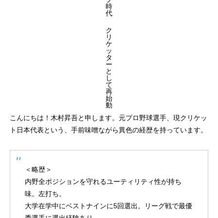
時
代
ク
リ
ケ
ッ
タ
ー
と
し
て
再
始
動
こんにちは！木村昇吾と申します。
元プロ野球選手、現クリケッ
ト日本代表
という、手前味噌ながら異色の経歴を持っています。
＜略歴＞
内野全ポジションを守れるユーティリティ性が持ち
味。左打ち。
大学在学中にベストナインに5回選出。リーグ戦で最優